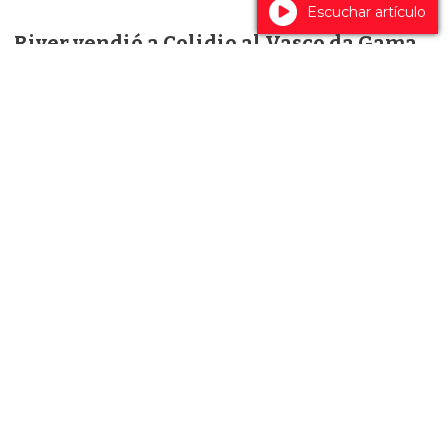
Escuchar artículo
River vendió a Colidio al Vasco da Gama
DEPORTES
None
El papel de Jorge Messi en el tratamiento
de Lionel antes de su llegada a Barcelona
DEPORTES
None