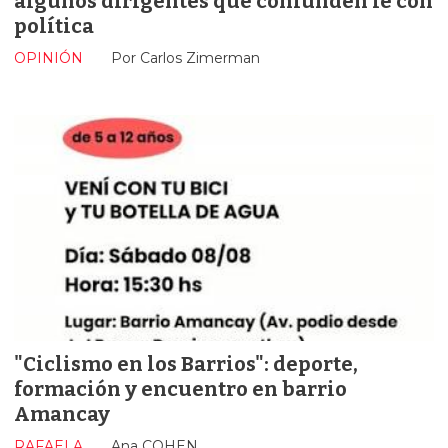
algunos dirigentes que confunden fe con
política
OPINIÓN
Por Carlos Zimerman
"Ciclismo en los Barrios": deporte,
formación y encuentro en barrio
Amancay
RAFAELA
Ana COHEN