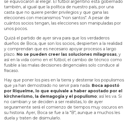
se equivocaron al elegir. El fútbol argentino está gobernado
también, al igual que la política de nuestro país, por una
casta que no quiere perder privilegios y que gana las
elecciones con mecanismos "non santos". A pesar de
cuántos socios tengan, las elecciones son manipuladas por
unos pocos.
Quizá el partido de ayer sirva para que los verdaderos
dueños de Boca, que son los socios, despierten a la realidad
y comprendan que es necesario apoyar procesos a largo
plazo.
No se pueden creer las soluciones milagrosas
, y
así en la vida como en el fútbol, el cambio de técnico como
fusible a las malas decisiones dirigenciales solo conduce al
fracaso.
Hay que poner los pies en la tierra y desterrar los populismos
que ya han demostrado no servir para nada.
Boca apostó
por Riquelme, lo que equivale a haber apostado por el
kirchnerismo, la demagogia y el populismo
; así les va. Si
no cambian y se deciden a ser realistas, lo de ayer
seguramente será el comienzo de tiempos muy oscuros en
su historia. Ayer, Boca se fue a la "B", aunque a muchos les
duela y traten de disimularlo.