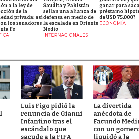
ón a la ley de
Saudita y Pakistán
ganar para sac
cción de la
sellan una alianza de
préstamo hipot
edad privada: así
defensa en medio de
de USD 75.000?
ron los senadores
la escalada en Oriente
ECONOMÍA
nta Fe
Medio
TICA
INTERNACIONALES
Luis Figo pidió la
La divertida
l
renuncia de Gianni
anécdota de
Infantino tras el
Facundo Medi
escándalo que
con un gomer
sacude a la FIFA
liquidó a la