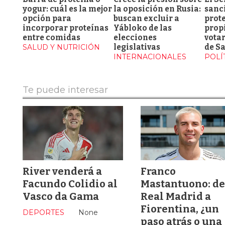
yogur: cuál es la mejor
la oposición en Rusia:
sanci
opción para
buscan excluir a
prote
incorporar proteínas
Yábloko de las
propi
entre comidas
elecciones
vota
SALUD Y NUTRICIÓN
legislativas
de Sa
INTERNACIONALES
POLÍ
Te puede interesar
River venderá a
Franco
Facundo Colidio al
Mastantuono: de
Vasco da Gama
Real Madrid a
Fiorentina, ¿un
DEPORTES
None
paso atrás o una