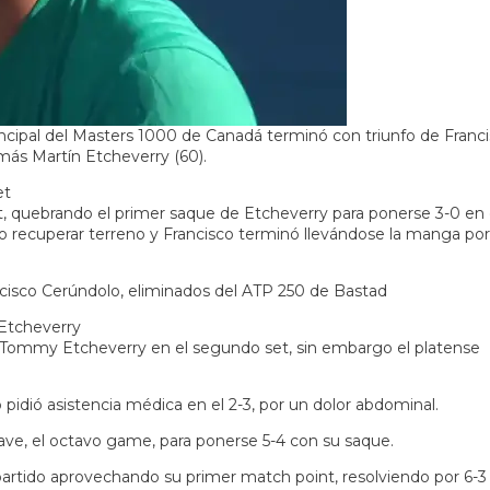
rincipal del Masters 1000 de Canadá terminó con triunfo de Franc
más Martín Etcheverry (60).
et
t, quebrando el primer saque de Etcheverry para ponerse 3-0 en 
 recuperar terreno y Francisco terminó llevándose la manga por
ancisco Cerúndolo, eliminados del ATP 250 de Bastad
 Etcheverry
de Tommy Etcheverry en el segundo set, sin embargo el platense
pidió asistencia médica en el 2-3, por un dolor abdominal.
ave, el octavo game, para ponerse 5-4 con su saque.
artido aprovechando su primer match point, resolviendo por 6-3 