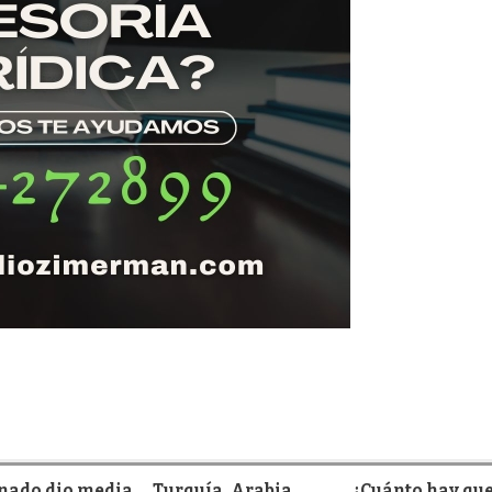
enado dio media
Turquía, Arabia
¿Cuánto hay qu