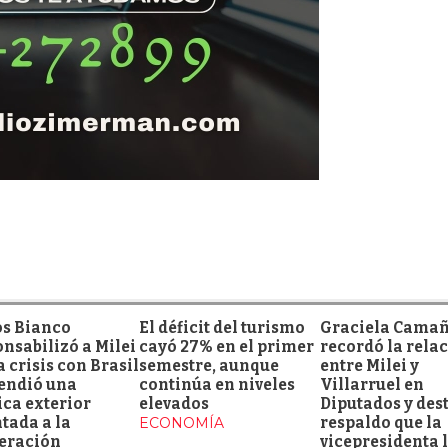
os Bianco
El déficit del turismo
Graciela Cama
nsabilizó a Milei
cayó 27% en el primer
recordó la rela
a crisis con Brasil
semestre, aunque
entre Milei y
fendió una
continúa en niveles
Villarruel en
ica exterior
elevados
Diputados y des
tada a la
ECONOMÍA
respaldo que la
eración
vicepresidenta 