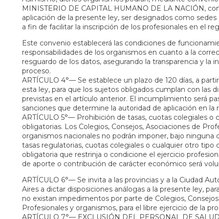
MINISTERIO DE CAPITAL HUMANO DE LA NACIÓN, como
aplicación de la presente ley, ser designados como sedes 
a fin de facilitar la inscripción de los profesionales en el re
Este convenio establecerá las condiciones de funcionamie
responsabilidades de los organismos en cuanto a la correc
resguardo de los datos, asegurando la transparencia y la i
proceso.
ARTÍCULO 4°— Se establece un plazo de 120 días, a partir
esta ley, para que los sujetos obligados cumplan con las d
previstas en el artículo anterior. El incumplimiento será pa
sanciones que determine la autoridad de aplicación en la
ARTÍCULO 5°— Prohibición de tasas, cuotas colegiales o 
obligatorias. Los Colegios, Consejos, Asociaciones de Prof
organismos nacionales no podrán imponer, bajo ninguna c
tasas regulatorias, cuotas colegiales o cualquier otro tipo
obligatoria que restrinja o condicione el ejercicio profesion
de aporte o contribución de carácter económico será volu
ARTÍCULO 6°— Se invita a las provincias y a la Ciudad 
Aires a dictar disposiciones análogas a la presente ley, par
no existan impedimentos por parte de Colegios, Consejos
Profesionales y organismos, para el libre ejercicio de la pro
ARTÍCULO 7°— EXCLUSIÓN DEL PERSONAL DE SALUD