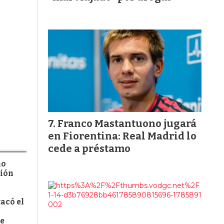
Franco Mastantuono jugará
en Fiorentina: Real Madrid lo
cede a préstamo
ño
ción
tacó el
le