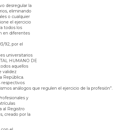
o desregular la
arios, eliminando
ales o cualquier
ione el ejercicio
a todos los
ón en diferentes
3/92, por el
es universitarios
CAPITAL HUMANO DE
todos aquellos
e validez
la República.
s respectivos
smos análogos que regulen el ejercicio de la profesión”.
rofesionales y
trículas
a al Registro
s, creado por la
 con el