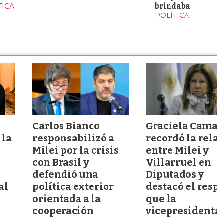
TICA
brindaba
POLÍTICA
Carlos Bianco
Graciela Cam
 la
responsabilizó a
recordó la rel
Milei por la crisis
entre Milei y
con Brasil y
Villarruel en
defendió una
Diputados y
al
política exterior
destacó el res
orientada a la
que la
cooperación
vicepresidenta