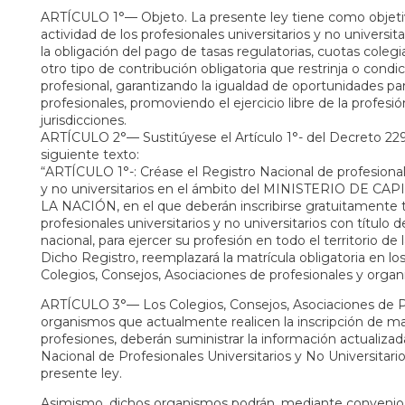
ARTÍCULO 1°— Objeto. La presente ley tiene como objetiv
actividad de los profesionales universitarios y no universit
la obligación del pago de tasas regulatorias, cuotas colegi
otro tipo de contribución obligatoria que restrinja o condic
profesional, garantizando la igualdad de oportunidades par
profesionales, promoviendo el ejercicio libre de la profesi
jurisdicciones.
ARTÍCULO 2°— Sustitúyese el Artículo 1°- del Decreto 229
siguiente texto:
“ARTÍCULO 1°-: Créase el Registro Nacional de profesional
y no universitarios en el ámbito del MINISTERIO DE 
LA NACIÓN, en el que deberán inscribirse gratuitamente 
profesionales universitarios y no universitarios con título d
nacional, para ejercer su profesión en todo el territorio de 
Dicho Registro, reemplazará la matrícula obligatoria en lo
Colegios, Consejos, Asociaciones de profesionales y organi
ARTÍCULO 3°— Los Colegios, Consejos, Asociaciones de P
organismos que actualmente realicen la inscripción de ma
profesiones, deberán suministrar la información actualizad
Nacional de Profesionales Universitarios y No Universitario
presente ley.
Asimismo, dichos organismos podrán, mediante convenio