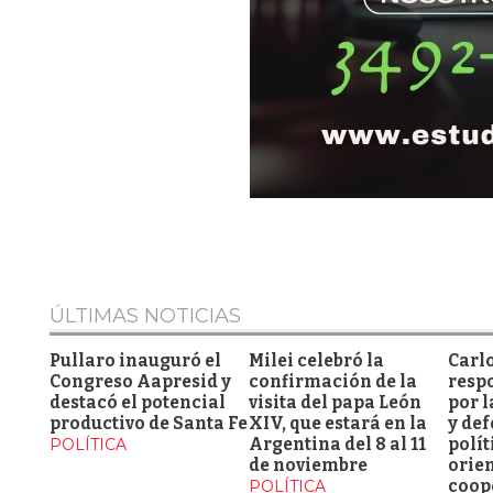
ÚLTIMAS NOTICIAS
Pullaro inauguró el
Milei celebró la
Carl
Congreso Aapresid y
confirmación de la
respo
destacó el potencial
visita del papa León
por l
productivo de Santa Fe
XIV, que estará en la
y de
POLÍTICA
Argentina del 8 al 11
polít
de noviembre
orien
POLÍTICA
coop