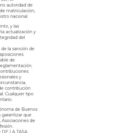
 autoridad de
de matriculación,
gistro nacional.
nto, y las
ta actualización y
ntegridad del
 de la sanción de
isposiciones
sible de
 reglamentación.
contribuciones
esionales y
ircunstancia,
 de contribución
al. Cualquier tipo
ntario.
Autónoma de Buenos
a garantizar que
, Asociaciones de
fesión.
 DE LA TASA