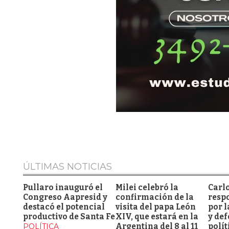
ÚLTIMAS NOTICIAS
Pullaro inauguró el
Milei celebró la
Carl
Congreso Aapresid y
confirmación de la
respo
destacó el potencial
visita del papa León
por l
productivo de Santa Fe
XIV, que estará en la
y de
POLÍTICA
Argentina del 8 al 11
polít