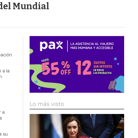
 del Mundial
pación
 a la
n
Lo más visto
r a
a
a su