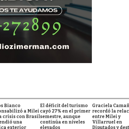
os Bianco
El déficit del turismo
Graciela Cama
nsabilizó a Milei
cayó 27% en el primer
recordó la rela
a crisis con Brasil
semestre, aunque
entre Milei y
fendió una
continúa en niveles
Villarruel en
ica exterior
elevados
Diputados y des