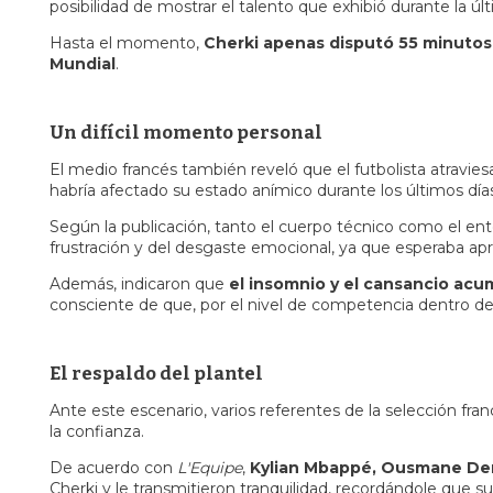
posibilidad de mostrar el talento que exhibió durante la ú
Hasta el momento,
Cherki apenas disputó 55 minutos d
Mundial
.
Un difícil momento personal
El medio francés también reveló que el futbolista atravie
habría afectado su estado anímico durante los últimos día
Según la publicación, tanto el cuerpo técnico como el ent
frustración y del desgaste emocional, ya que esperaba apr
Además, indicaron que
el insomnio y el cansancio ac
consciente de que, por el nivel de competencia dentro del
El respaldo del plantel
Ante este escenario, varios referentes de la selección f
la confianza.
De acuerdo con
L'Equipe
,
Kylian Mbappé, Ousmane De
Cherki y le transmitieron tranquilidad, recordándole que s