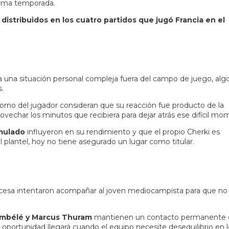
ltima temporada.
istribuidos en los cuatro partidos que jugó Francia en el
sa una situación personal compleja fuera del campo de juego, alg
s.
orno del jugador consideran que su reacción fue producto de la
ovechar los minutos que recibiera para dejar atrás ese difícil mo
umulado
influyeron en su rendimiento y que el propio Cherki es
 plantel, hoy no tiene asegurado un lugar como titular.
rancesa intentaron acompañar al joven mediocampista para que no
mbélé y Marcus Thuram
mantienen un contacto permanente 
u oportunidad llegará cuando el equipo necesite desequilibrio en 