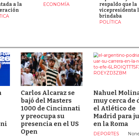
tada a la
ECONOMÍA
respaldo que la
eración
vicepresidenta 
TICA
brindaba
POLÍTICA
n
Carlos Alcaraz se
Nahuel Molina
bajó del Masters
muy cerca de 
1000 de Cincinnati
el Atlético de
y preocupa su
Madrid para j
nni
presencia en el US
en la Roma
Open
DEPORTES
Non