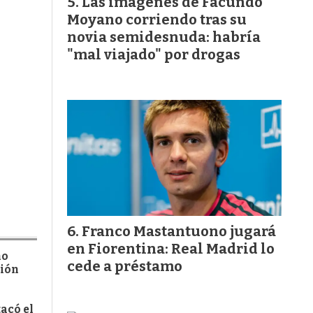
Las imágenes de Facundo
Moyano corriendo tras su
novia semidesnuda: habría
"mal viajado" por drogas
Franco Mastantuono jugará
en Fiorentina: Real Madrid lo
ño
cede a préstamo
ción
tacó el