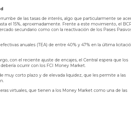
ad
rumbe de las tasas de interés, algo que particularmente se ac
 hasta el 15%, aproximadamente. Frente a este movimiento, el BC
rcado secundario como con la reactivación de los Pases Pasivos
efectivas anuales (TEA) de entre 40% y 47% en la última licitaci
o, con el reciente ajuste de encajes, el Central espera que los
o debería ocurrir con los FCI Money Market.
 muy corto plazo y de elevada liquidez, que les permite a las
n.
teras virtuales, que tienen a los Money Market como una de las