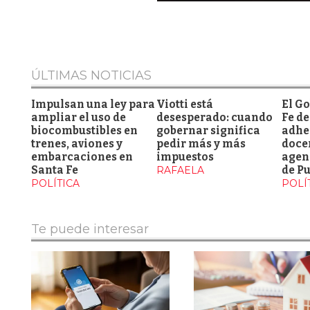
ÚLTIMAS NOTICIAS
Impulsan una ley para
Viotti está
El G
ampliar el uso de
desesperado: cuando
Fe de
biocombustibles en
gobernar significa
adhe
trenes, aviones y
pedir más y más
docen
embarcaciones en
impuestos
agen
Santa Fe
RAFAELA
de Pu
POLÍTICA
POLÍ
Te puede interesar