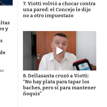
Viotti volvió a chocar contra
una pared: el Concejo le dijo
no a otro impuestazo
ltas
es y
s
 de
del
Dellasanta cruzó a Viotti:
“No hay plata para tapar los
baches, pero sí para mantener
ñoquis”