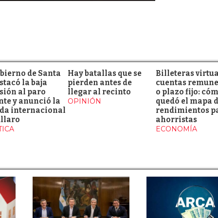
obierno de Santa
Hay batallas que se
Billeteras virtua
stacó la baja
pierden antes de
cuentas remun
sión al paro
llegar al recinto
o plazo fijo: có
te y anunció la
OPINIÓN
quedó el mapa d
da internacional
rendimientos pa
llaro
ahorristas
TICA
ECONOMÍA