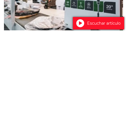
Escuchar artículo
Peabody dejó de fabricar en la
Argentina y profundiza su reconversión
mientras busca reestructurar una deuda
de $40.000 millones